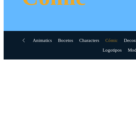
Animatics
Bocetos
Characters
Cómic
Decor
Logotipos
Mod