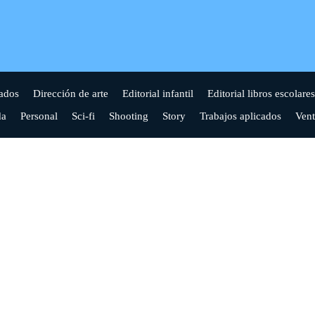
ados
Dirección de arte
Editorial infantil
Editorial libros escolares
a
Personal
Sci-fi
Shooting
Story
Trabajos aplicados
Vent