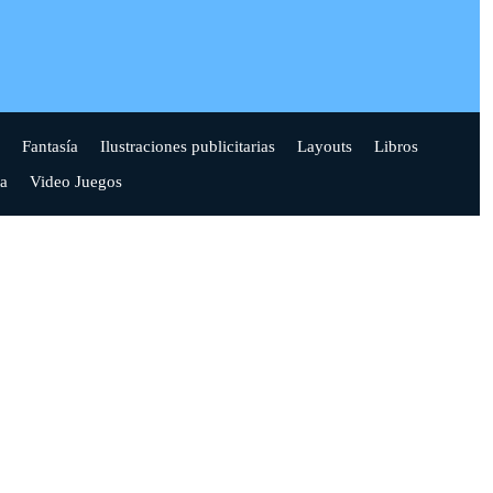
Fantasía
Ilustraciones publicitarias
Layouts
Libros
a
Video Juegos